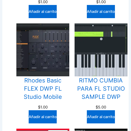
$
1.00
$
1.00
Añadir al carrito
Añadir al carrito
Rhodes Basic
RITMO CUMBIA
FLEX DWP FL
PARA FL STUDIO
Studio Mobile
SAMPLE DWP
$
1.00
$
5.00
Añadir al carrito
Añadir al carrito