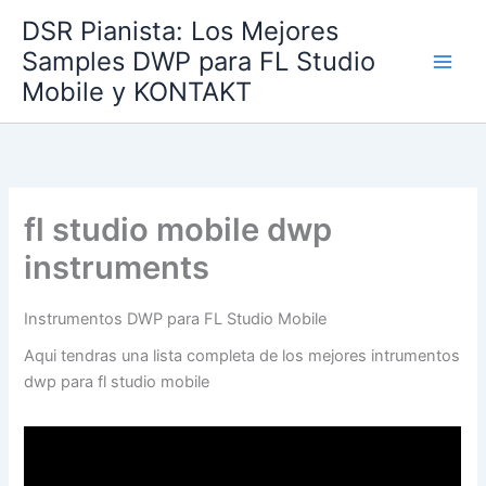
Ir
DSR Pianista: Los Mejores
al
Samples DWP para FL Studio
contenido
Mobile y KONTAKT
fl studio mobile dwp
instruments
Instrumentos DWP para FL Studio Mobile
Aqui tendras una lista completa de los mejores intrumentos
dwp para fl studio mobile