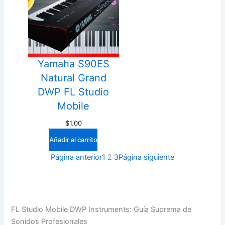
Yamaha S90ES
Natural Grand
DWP FL Studio
Mobile
$
1.00
Añadir al carrito
Página anterior
1
2
3
Página siguiente
FL Studio Mobile DWP Instruments: Guía Suprema de
Sonidos Profesionales