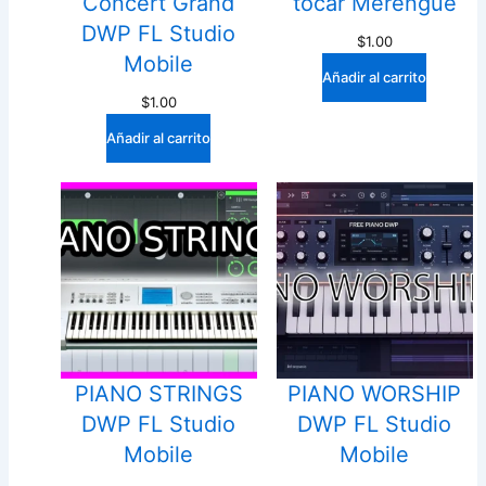
Concert Grand
tocar Merengue
DWP FL Studio
$
1.00
Mobile
Añadir al carrito
$
1.00
Añadir al carrito
PIANO STRINGS
PIANO WORSHIP
DWP FL Studio
DWP FL Studio
Mobile
Mobile