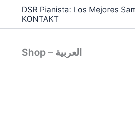
Ir
DSR Pianista: Los Mejores Sa
al
KONTAKT
contenido
Shop – العربية