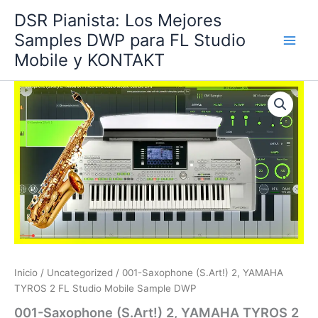
Ir
DSR Pianista: Los Mejores
al
Samples DWP para FL Studio
contenido
Mobile y KONTAKT
Inicio
/
Uncategorized
/ 001-Saxophone (S.Art!) 2, YAMAHA
TYROS 2 FL Studio Mobile Sample DWP
001-Saxophone (S.Art!) 2, YAMAHA TYROS 2