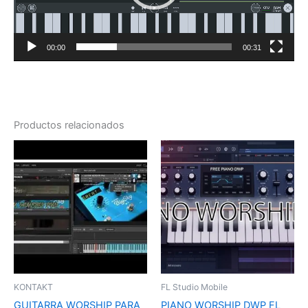
00:00
00:31
Productos relacionados
KONTAKT
FL Studio Mobile
GUITARRA WORSHIP PARA
PIANO WORSHIP DWP FL