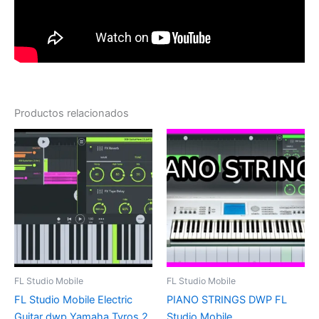
Productos relacionados
FL Studio Mobile
FL Studio Mobile
FL Studio Mobile Electric
PIANO STRINGS DWP FL
Guitar dwp Yamaha Tyros 2
Studio Mobile