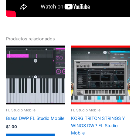
Productos relacionados
FL Studio Mobile
FL Studio Mobile
Brass DWP FL Studio Mobile
KORG TRITON STRINGS Y
WINGS DWP FL Studio
$
1.00
Mobile