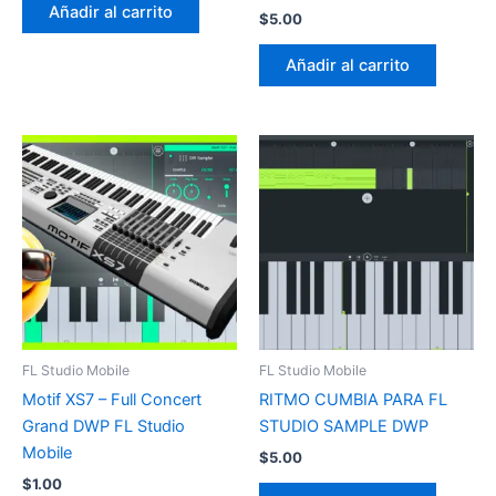
Añadir al carrito
$
5.00
Añadir al carrito
FL Studio Mobile
FL Studio Mobile
Motif XS7 – Full Concert
RITMO CUMBIA PARA FL
Grand DWP FL Studio
STUDIO SAMPLE DWP
Mobile
$
5.00
$
1.00